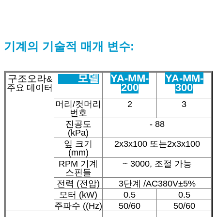
기계의 기술적 매개 변수:
모델
YA-MM-
YA-MM-
구조
오라
&
200
300
주요 데이터
머리/컷머리
2
3
번호
진공도
- 88
(kPa)
잎 크기
2x3x100 또는
2x3x100
(mm)
RPM 기계
~ 3000, 조절 가능
스핀들
전력 (전압)
3단계 /AC380V±5%
모터 (kW)
0.5
0.5
주파수 ((Hz)
50/60
50/60