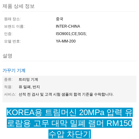
제품 상세 정보
원래 장소:
중국
브랜드 이름:
INTER-CHINA
인증:
ISO9001;CE;SGS;
모델 번호:
YA-MM-200
설명
가꾸기 기계
종류:
트리밍 기계
적용:
퓨 밀폐, 반지
서비스:
선적 전 검사 및 고객 시험 샘플의 합격 기준을 수락합니다.
KOREA용 트림머신 20MPa 압력 유
로람용 고무 대막 밀폐 램머 RM150
수압 차단기