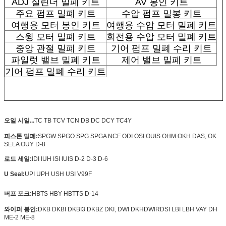
ADJ 실린더 밀폐 키트
AV 봉인 키트
주요 펌프 밀폐 키트
수압 펌프 밀봉 키트
여행용 모터 봉인 키트
여행용 수압 모터 밀폐 키트
스윙 모터 밀폐 키트
회전용 수압 모터 밀폐 키트
중앙 관절 밀폐 키트
기어 펌프 밀폐 수리 키트
파일럿 밸브 밀폐 키트
제어 밸브 밀폐 키트
기어 펌프 밀폐 수리 키트
오일 시일...
TC TB TCV TCN DB DC DCY TC4Y
피스톤 밀폐:
SPGW SPGO SPG SPGA NCF ODI OSI OUIS OHM OKH DAS, OK
SELA OUY D-8
로드 세일:
IDI IUH ISI IUIS D-2 D-3 D-6
U Seal:
UPI UPH USH USI V99F
버프 포크:
HBTS HBY HBTTS D-14
와이퍼 봉인:
DKB DKBI DKBI3 DKBZ DKI, DWI DKH
DWIR
DSI LBI LBH VAY DH
ME-2 ME-8