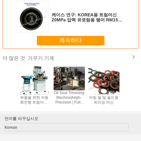
케이스 연구: KOREA용 트림머신
20MPa 압력 유로람용 램머 RM150
수압 차단기
계속하다
가꾸기 기계
더 많은 것
. 디플래
오일 밀폐 및 고무
Oil Seal Trimming
사례 연구: 정밀 베
밀봉 및 
; 칼 트림
부품을 위한 자동
Machine|High-
어링 씰 및 쉴드용
을 정제하
 및 원 부
회전형 트림머신;
Precision | Fully
트리밍 머신
각 정제기
어; 각 트
진공 트림머신; 고
Automated |
리 정제기
모델 YA-
무 트림머신; 각 트
Industrial-Grade
절단기; 모
200B
림머신
Solution
MM-2
언어를 바꾸십시오
Korean