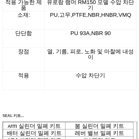
적용 가능한 제
유로람 램머 RM150 모델 수압 차단
품
기
소재:
PU,고무,PTFE,NBR,HNBR,VMQ
단단함
PU 93A,NBR 90
장점
열, 기름, 피로, 노화 및 마찰에 내성
이
적용
수압 차단기
SEAL 키트...
rm 실린더 밀폐 키트
붐 실린더 밀폐 키트
A
배터 실린더 밀폐 키트
레버 밸브 밀폐 키트