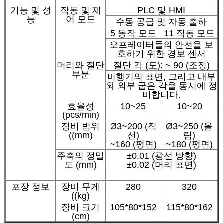
기능 및 성
작동 및 제
PLC 및 HMI
능
어 모드
수동 공급 및 자동 출하
5 동작 모드
11 작동 모드
오프레이터들의 안전을 보
호하기 위한 경보 센서
머리와 절단
절단 각 (도): ~ 90 (조정)
부분
비행기의 표면, 그리고 내부
와 외부 굽은 각을 동시에 정
비합니다.
효율성
10~25
10~20
(pcs/min)
정비 범위
Ø3~200 (직
Ø3~250 (올
((mm)
선)
림)
~160 (평면)
~180 (평면)
주축의 정밀
±0.01 (광선 방향)
도 (mm)
±0.02 (머리 표면)
포장 정보
장비 무게
280
320
((kg)
장비 크기
105*80*152
115*80*162
(cm)