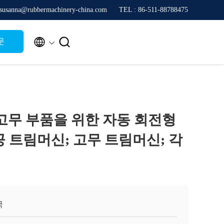
sanna@rubbermachinery-china.com
TEL : 86-511-88788475


문
 고무 부품을 위한 자동 회전형
 트림머신; 고무 트림머신; 각
국