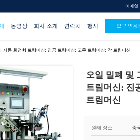
이메일 su
개
동영상
회사 소개
연락처
행사
요구 인용
한 자동 회전형 트림머신; 진공 트림머신; 고무 트림머신; 각 트림머신
오일 밀폐 및
트림머신; 진공
트림머신
원래 장소
중