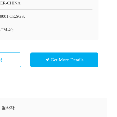
TER-CHINA
9001;CE;SGS;
TM-40;
락
Get More Details
절삭각: