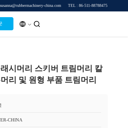
sanna@rubbermachinery-china.com
TEL : 86-511-88788475


문
래시머리 스키버 트림머리 칼
머리 및 원형 부품 트림머리
국
TER-CHINA