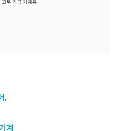
고무 가공 기계류
머,
 기계