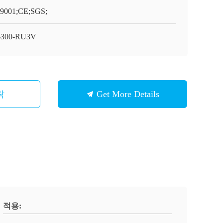
9001;CE;SGS;
-300-RU3V
락
Get More Details
적용: