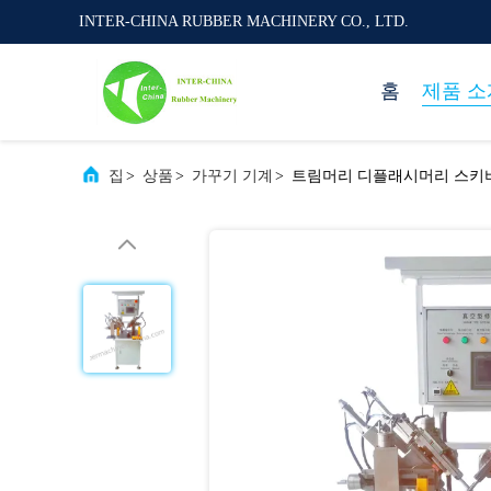
INTER-CHINA RUBBER MACHINERY CO., LTD.
홈
제품 소
집
>
상품
>
가꾸기 기계
>
트림머리 디플래시머리 스키버