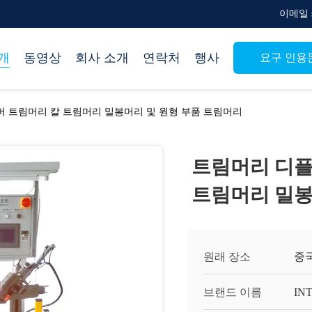
이메일 su
개
동영상
회사 소개
연락처
행사
요구 인용
 트림머리 칼 트림머리 밀봉머리 및 원형 부품 트림머리
트림머리 디플
트림머리 밀봉
원래 장소
중
브랜드 이름
IN