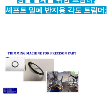
셰프트 밀폐 반지용 각도 트림머
;