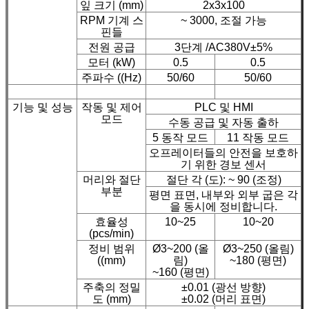
잎 크기 (mm)
2x3x100
RPM 기계 스
~ 3000, 조절 가능
핀들
전원 공급
3단계 /AC380V±5%
모터 (kW)
0.5
0.5
주파수 ((Hz)
50/60
50/60
기능 및 성능
작동 및 제어
PLC 및 HMI
모드
수동 공급 및 자동 출하
5 동작 모드
11 작동 모드
오프레이터들의 안전을 보호하
기 위한 경보 센서
머리와 절단
절단 각 (도): ~ 90 (조정)
부분
평면 표면, 내부와 외부 굽은 각
을 동시에 정비합니다.
효율성
10~25
10~20
(pcs/min)
정비 범위
Ø3~200 (올
Ø3~250 (올림)
((mm)
림)
~180 (평면)
~160 (평면)
주축의 정밀
±0.01 (광선 방향)
도 (mm)
±0.02 (머리 표면)