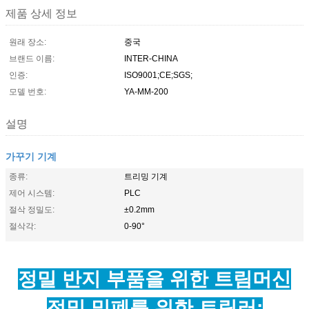
제품 상세 정보
원래 장소:
중국
브랜드 이름:
INTER-CHINA
인증:
ISO9001;CE;SGS;
모델 번호:
YA-MM-200
설명
가꾸기 기계
종류:
트리밍 기계
제어 시스템:
PLC
절삭 정밀도:
±0.2mm
절삭각:
0-90°
정밀 반지 부품을 위한 트림머신
정밀 밀폐를 위한 트림러;