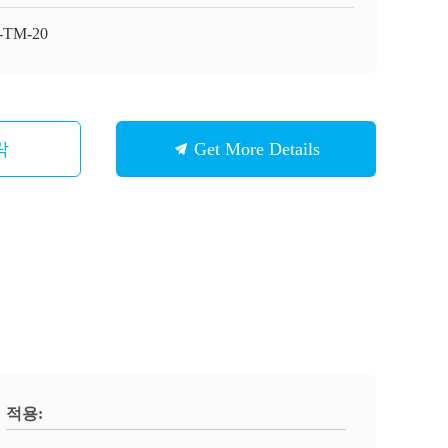
-TM-20
락
Get More Details
적용: