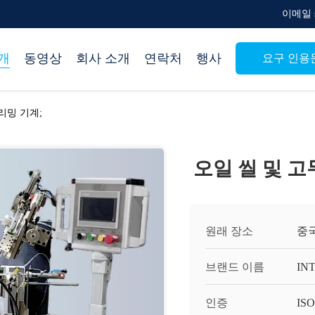
이메일 su
개
동영상
회사 소개
연락처
행사
요구 인용
리밍 기계;
오일 씰 및 고
원래 장소
중
브랜드 이름
IN
인증
ISO