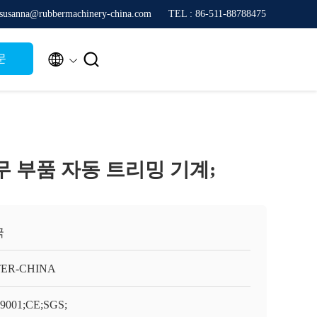
sanna@rubbermachinery-china.com
TEL : 86-511-88788475


문
무 부품 자동 트리밍 기계;
국
TER-CHINA
9001;CE;SGS;