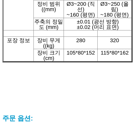
정비 범위
Ø3~200 (직
Ø3~250 (올
((mm)
선)
림)
~160 (평면)
~180 (평면)
주축의 정밀
±0.01 (광선 방향)
도 (mm)
±0.02 (머리 표면)
포장 정보
장비 무게
280
320
((kg)
장비 크기
105*80*152
115*80*162
(cm)
주문 옵션: