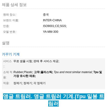
제품 상세 정보
원래 장소:
중국
브랜드 이름:
INTER-CHINA
인증:
ISO9001;CE;SGS;
모델 번호:
YA-MM-300
설명
가꾸기 기계
서비스
무료 샘플 시험; 판매 후 서비스 제공;
::
소재 적
Rubber;Plastic;
고무;플라스틱;
Tpu and most similar material;
Tpu 및
가장 유사한 재료;
용:
적용:
정제기; 정제기; 각 정제기
앵글 트림러. 앵글 트림러 기계.
|
Tpu 밀봉 트
림러