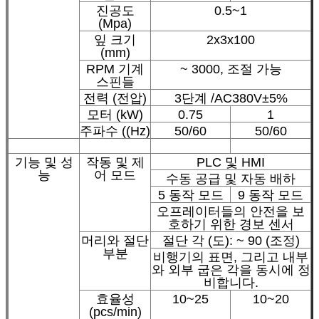
진공도
0.5~1
(Mpa)
잎 크기
2x3x100
(mm)
RPM 기계
~ 3000, 조절 가능
스핀들
전력 (전압)
3단계 /AC380V±5%
모터 (kW)
0.75
1
주파수 ((Hz)
50/60
50/60
기능 및 성
작동 및 제
PLC 및 HMI
능
어 모드
수동 공급 및 자동 배하
5 동작 모드
9 동작 모드
오프레이터들의 안전을 보
호하기 위한 경보 센서
머리와 절단
절단 각 (도): ~ 90 (조정)
부분
비행기의 표면, 그리고 내부
와 외부 굽은 각을 동시에 정
비합니다.
효율성
10~25
10~20
(pcs/min)