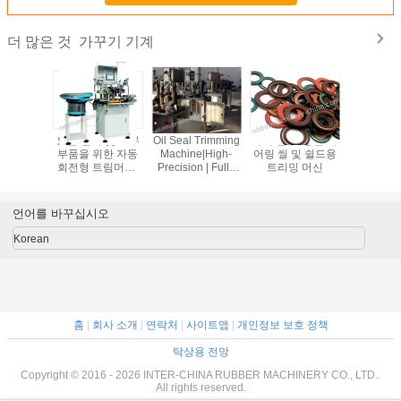
가꾸기 기계
더 많은 것
. 디플래
오일 밀폐 및 고무
Oil Seal Trimming
사례 연구: 정밀 베
밀봉 및 
; 칼 트림
부품을 위한 자동
Machine|High-
어링 씰 및 쉴드용
을 정제하
 및 원 부
회전형 트림머신;
Precision | Fully
트리밍 머신
각 정제기
어; 각 트
진공 트림머신; 고
Automated |
리 정제기
모델 YA-
무 트림머신; 각 트
Industrial-Grade
절단기; 모
200B
림머신
Solution
MM-2
언어를 바꾸십시오
Korean
홈
|
회사 소개
|
연락처
|
사이트맵
|
개인정보 보호 정책
탁상용 전망
Copyright © 2016 - 2026 INTER-CHINA RUBBER MACHINERY CO., LTD..
All rights reserved.