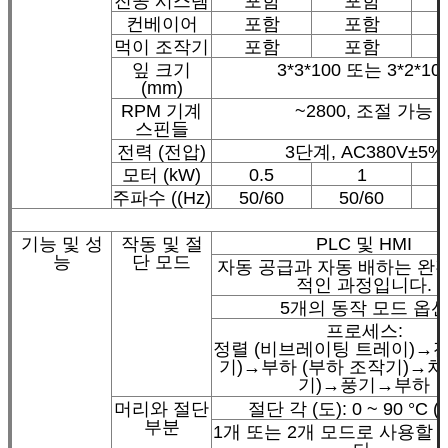
진공 시스템
포함
포함
컨베이어
포함
포함
먹이 조작기
포함
포함
잎 크기
3*3*100 또는 3*2*10
(mm)
RPM 기계
~2800, 조절 가능
스핀들
전력 (전압)
3단계, AC380V±5%
모터 (kW)
0.5
1
주파수 ((Hz)
50/60
50/60
기능 및 성
작동 및 절
PLC 및 HMI
능
단 모드
자동 공급과 자동 배하는 완
적인 과정입니다.
5개의 동작 모드 옵
프로세스:
정렬 (비브레이팅 트레이)→전
기)→부하 (부하 조작기)→처
기)→풍기→부하
머리와 절단
절단 각 (도): 0 ~ 90 °C 
부분
1개 또는 2개 모드로 사용할 