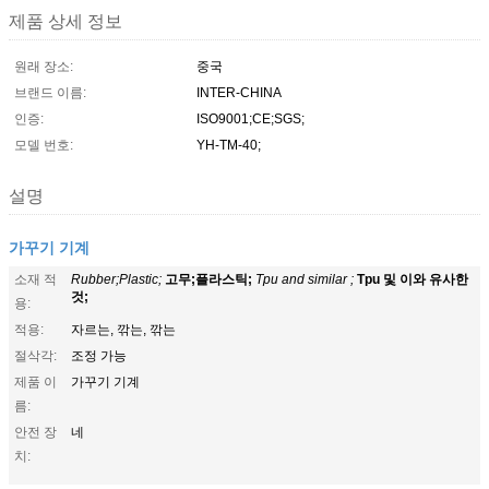
제품 상세 정보
원래 장소:
중국
브랜드 이름:
INTER-CHINA
인증:
ISO9001;CE;SGS;
모델 번호:
YH-TM-40;
설명
가꾸기 기계
소재 적
Rubber;Plastic;
고무;플라스틱;
Tpu and similar ;
Tpu 및 이와 유사한
것;
용:
적용:
자르는, 깎는, 깎는
절삭각:
조정 가능
제품 이
가꾸기 기계
름:
안전 장
네
치: