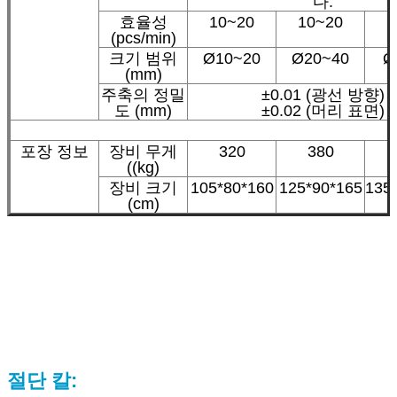
다.
효율성
10~20
10~20
(pcs/min)
크기 범위
Ø10~20
Ø20~40
Ø
(mm)
주축의 정밀
±0.01 (광선 방향)
도 (mm)
±0.02 (머리 표면)
포장 정보
장비 무게
320
380
((kg)
장비 크기
105*80*160
125*90*165
135
(cm)
절단 칼: