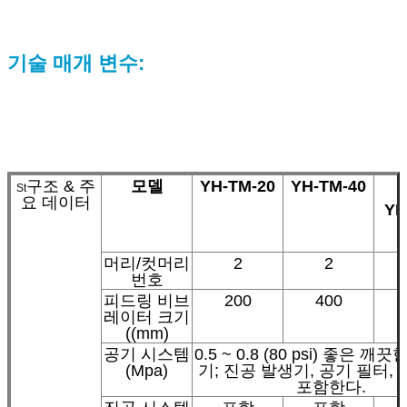
기술 매개 변수:
구조 & 주
모델
YH-TM-20
YH-TM-40
St
요 데이터
YH
머리/컷머리
2
2
번호
피드링 비브
200
400
레이터 크기
((mm)
공기 시스템
0.5 ~ 0.8 (80 psi) 좋은 깨
(Mpa)
기; 진공 발생기, 공기 필터,
포함한다.