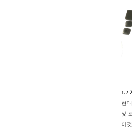
1.
현대
및 
이것