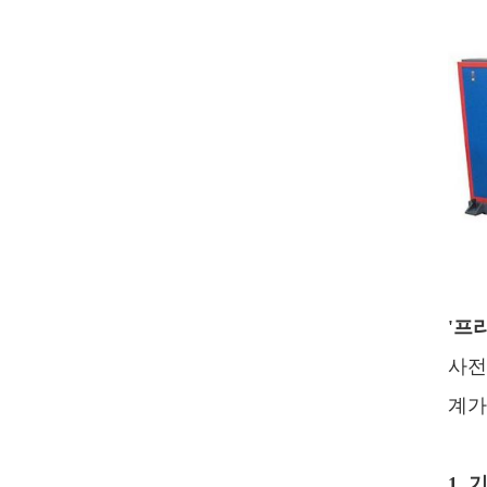
'프
사전
계가
1.