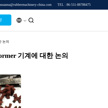
sanna@rubbermachinery-china.com
TEL : 86-511-88788475


문
대한 논의
ormer 기계에 대한 논의