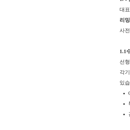
대표
리밍
사전
1.1
선형
각기
있습