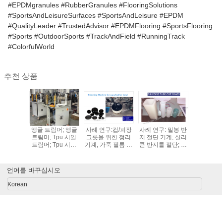
#EPDMgranules #RubberGranules #FlooringSolutions
#SportsAndLeisureSurfaces #SportsAndLeisure #EPDM
#QualityLeader #TrustedAdvisor #EPDMFlooring #SportsFlooring
#Sports #OutdoorSports #TrackAndField #RunningTrack
#ColorfulWorld
추천 상품
. 디플래
앵글 트림머; 앵글
사례 연구:컵/피장
사례 연구: 밀봉 반
사례 연구:
; 칼 트림
트림머; Tpu 시일
그릇을 위한 정리
지 절단 기계; 실리
“EPDM.R
 및 원 부
트림머; Tpu 시일
기계, 가죽 필름 가
콘 반지를 절단; 실
타트업에서
어; 각 트
컷머; 엣지 트림머;
죽 그릇 가죽 반지
리콘 가스켓과 세
최고의 EP
모델 YA-
Kinfe 트림머
브레이크 자동차
척기를 절단;
립 제조업
200B
브레이크 대막
나
언어를 바꾸십시오
Korean